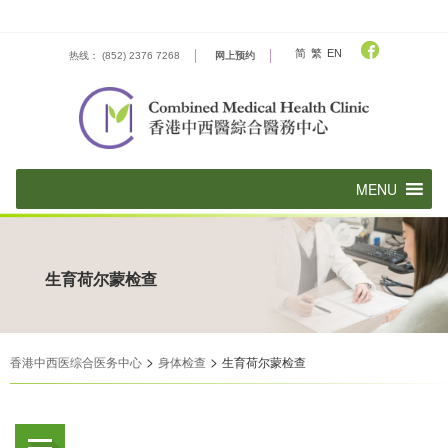
Skip
to
content
简
繁
EN
热线： (852) 2376 7268
网上预约
生育荷尔蒙检查
>
>
香港中西医综合医务中心
身体检查
生育荷尔蒙检查