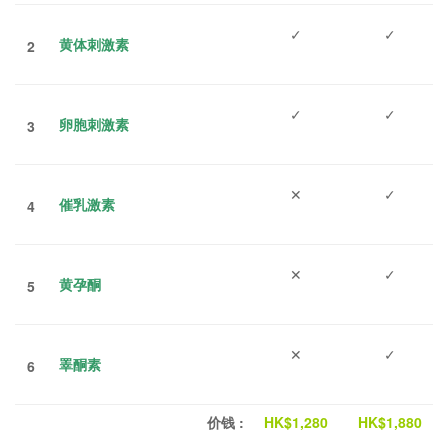
✓
✓
黄体刺激素
2
✓
✓
卵胞刺激素
3
✕
✓
催乳激素
4
✕
✓
黄孕酮
5
✕
✓
睪酮素
6
价钱
:
HK$1,280
HK$1,880