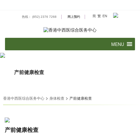
Skip
to
content
简
繁
EN
热线： (852) 2376 7268
网上预约
产前健康检查
>
>
香港中西医综合医务中心
身体检查
产前健康检查
产前健康检查