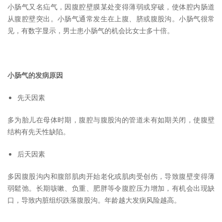
小肠气又名疝气，因腹腔壁膜某处变得薄弱或穿破，使体腔内肠道
从腹腔壁突出。小肠气通常发生在上腹、脐或腹股沟。小肠气很常
见，有数字显示，男士患小肠气的机会比女士多十倍。
小肠气的发病原因
先天因素
多为胎儿在母体时期，腹腔与腹股沟的管道未有如期关闭，使腹壁
结构有先天性缺陷。
后天因素
多因腹股沟内和腹部肌肉开始老化或肌肉受创伤，导致腹壁变得薄
弱鬆弛。长期咳嗽、负重、肥胖等令腹腔压力增加，有机会出现缺
口，导致内脏组织跌落腹股沟。年龄越大发病风险越高。