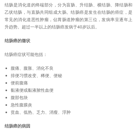
结肠是消化道的终端部分，分为盲肠、升结肠、横结肠、降结肠和
乙状结肠，与直肠共同组成大肠。结肠癌是发生在结肠的癌症，是
常见的消化道恶性肿瘤，佔胃肠道肿瘤的第三位，发病率呈逐年上
升趋势。超过一半以上的结肠癌发病于40岁以后。
结肠癌的徵状
结肠癌症状可能包括：
腹痛、腹胀、消化不良
排便习惯改变、稀便、便秘
便前腹痛
黏液便或黏液脓性血便
腹部包块
急性腹膜炎
贫血、低热、乏力、消瘦、浮肿
结肠癌的病因