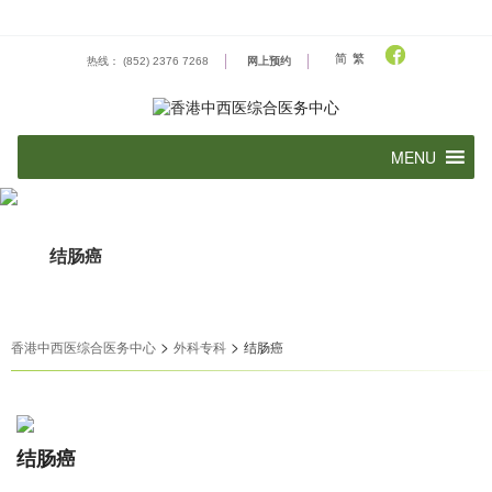
Skip
to
content
简
繁
热线： (852) 2376 7268
网上预约
结肠癌
>
>
香港中西医综合医务中心
外科专科
结肠癌
结肠癌