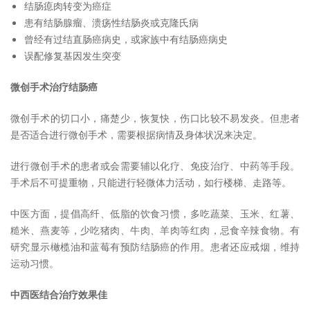
结肠瘜肉转变为癌症
患有结肠腺瘤、溃疡性结肠炎或克隆氏病
曾经有过结直肠癌病史，或家族中有结肠癌病史
误配修复基因发生突变
微创手术治疗结肠癌
微创手术的切口小，痛楚少，恢复快，伤口比较不易发炎。但患者
是否适合进行微创手术，需要根据病情及身体状况来决定。
进行微创手术的患者或会需要辅以化疗、免疫治疗、中药等手段。
手术后不可提重物，只能进行轻微体力活动，如行楼梯、走路等。
中医方面，提倡高纤、低脂的饮食习惯，多吃蔬菜、玉米、红薯、
糙米、燕麦等，少吃猪肉、牛肉、羊肉等红肉，忌食辛辣食物。有
研究显示橄榄油和蓝莓有预防结肠癌的作用。患者还应戒烟，维持
运动习惯。
中西医结合治疗效果佳