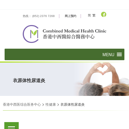
Skip
to
content
简
繁
热线： (852) 2376 7268
网上预约
衣原体性尿道炎
>
>
香港中西医综合医务中心
性健康
衣原体性尿道炎