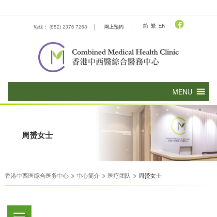
Skip
to
content
简
繁
EN
热线： (852) 2376 7268
网上预约
周赟女士
>
>
>
香港中西医综合医务中心
中心简介
医疗团队
周赟女士