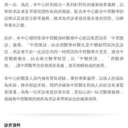
第一步。為此，本中心特別推出一系列針對性的健康檢查服務，以
幫助求診者及早發現隱性疾病的風險。配合本中心糅合中西醫學的
診療以及疫苗注射等服務，務求為求診者提供最合適的預防、治療
和養生計畫。
此外，本中心聯同香港中西醫婦科醫務中心創設私營診所「中西匯
診」服務。「中西匯診」結合西醫專科醫生及中醫顧問咨詢及診
症，求診者可於一次診症內同一時間諮詢中西醫專才意見。揉合中
西醫療概念，結合兩方醫學智慧，以「中醫辨證」、「西醫辨
病」，讓中西醫學充份發揮其長處，達至相輔相成的效果。
本中心的醫護人員均擁有豐富經驗，秉持專業倫理，以病人的褔祉
為依歸，務求精益求精。我們亦確保中西醫生對病人的狀況有著緊
密溝通，為每一位求診者提供更全面，更貼心的一站式醫療服務，
藉融會中西醫療的精粹為求診者帶來綜合的健康保障。
診所資料