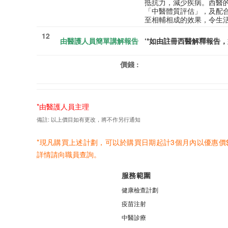
抵抗力，減少疾病。西醫
「中醫體質評估」，及配
至相輔相成的效果，令生
12
由醫護人員簡單講解報告
‘*
如由註冊西醫解釋報告，
價錢
:
*由醫護人員主理
備註: 以上價目如有更改，將不作另行通知
*現凡購買上述計劃，可以於購買日期起計3個月內以優惠價$50
詳情請向職員查詢。
服務範圍
健康檢查計劃
疫苗注射
中醫診療