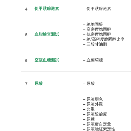
促甲狀腺激素
– 促甲狀腺激素
4
– 總膽固醇
– 高密度膽固醇
血脂檢查測試
– 低密度膽固醇
5
– 總/高密度膽固醇比率
– 三酸甘油脂
空腹血糖測試
– 血葡萄糖
6
尿酸
– 尿酸
7
– 尿液顏色
– 尿液外觀
– 比重
– 尿液酸鹼度
– 尿糖
– 尿液蛋白定量
– 尿液膽紅素定性