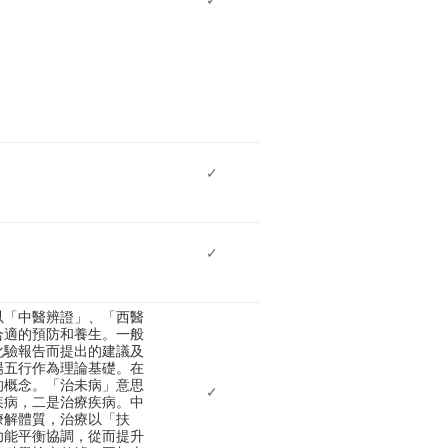
✓
✓
以「中醫辨證」、「西醫
合適的預防和養生。一般
化驗報告而提出的建議及
陽五行作為理論基礎。在
的概念。「治未病」意思
✓
疾病，二是治療疾病。中
瞭解體質，治療以「扶
功能平衡協調，從而提升