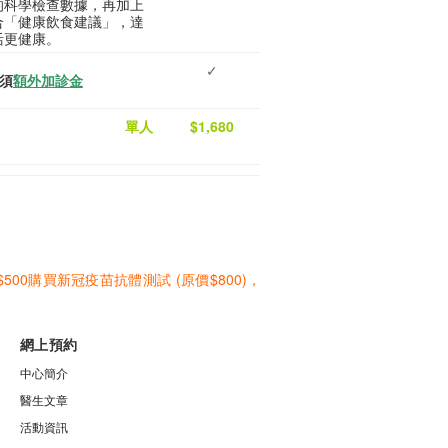
的科學檢查數據，再加上
合「健康飲食建議」，達
活更健康。
✓
須
額外加診金
單人
$1,680
0購買新冠疫苗抗體測試 (原價$800)，
網上預約
中心簡介
醫生文章
活動資訊