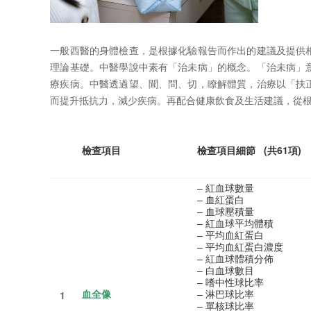
一般西醫的身體檢查，是根據化驗報告而作出的建議及提供
理論基礎。中醫學說中素有「治未病」的概念。「治未病」
療疾病。中醫透過望、聞、問、切，瞭解體質，治療以「扶
而提升抵抗力，減少疾病。再配合健康飲食及生活建議，從
檢查項目
檢查項目細節
(
共
61
項
)
– 紅血球數量
– 血紅蛋白
– 血球壓積量
– 紅血球平均體積
– 平均血紅蛋白
– 平均血紅蛋白濃度
– 紅血球體積分佈
– 白血球數目
– 嗜中性球比率
血全像
– 淋巴球比率
1
– 單核球比率