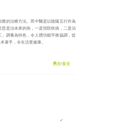
相應的治療方法。而中醫是以陰陽五行作為
意思是治未來的病，一是預防疾病，二是治
正」調養為特色，令人體功能平衡協調，從
根本著手，令生活更健康。
男士
/
女士
✓