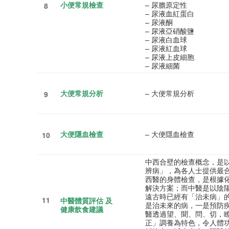
小便常規檢查
– 尿膽原定性
8
– 尿液血紅蛋白
– 尿液酮
– 尿液亞硝酸鹽
– 尿液白血球
– 尿液紅血球
– 尿液上皮細胞
– 尿液細菌
大便常規分析
– 大便常規分析
9
大便隱血檢查
– 大便隱血檢查
10
中西合壁的檢查概念，是
辨病」，為各人士提供最
西醫的身體檢查，是根據
解決方案；而中醫是以陰
遠古時已經有「治未病」
11
中醫體質評
估
及
是治未來的病，一是預防
健康飲食建議
醫透過望、聞、問、切，
正」調養為特色，令人體