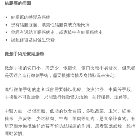
結腸
癌的
病因
結腸瘜肉轉變為癌症
患有結腸腺瘤、潰瘍性結腸炎或克隆氏病
曾經有過結直腸癌病史，或家族中有結腸癌病史
誤配修復基因發生突變
微創手術治療結腸癌
微創手術的切口小，痛楚少，恢復快，傷口比較不易發炎。但患者
是否適合進行微創手術，需要根據病情及身體狀況來決定。
進行微創手術的患者或會需要輔以化療、免疫治療、中藥等手段。
手術後不可提重物，只能進行輕微體力活動，如行樓梯、走路等。
中醫方面，提倡高纖、低脂的飲食習慣，多吃蔬菜、玉米、紅薯、
糙米、燕麥等，少吃豬肉、牛肉、羊肉等紅肉，忌食辛辣食物。有
研究顯示橄欖油和藍莓有預防結腸癌的作用。患者還應戒煙，維持
運動習慣。