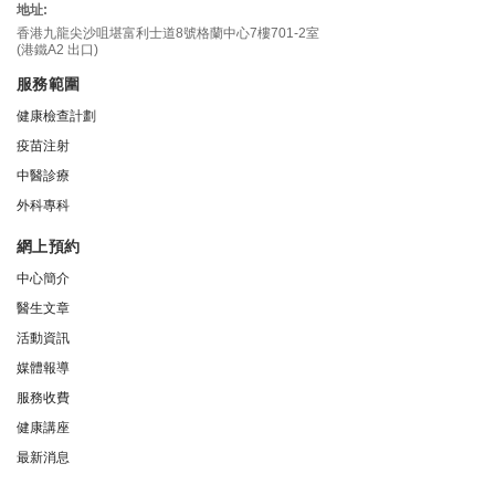
地址:
香港九龍尖沙咀堪富利士道8號格蘭中心7樓701-2室
(港鐵A2 出口)
服務範圍
健康檢查計劃
疫苗注射
中醫診療
外科專科
網上預約
中心簡介
醫生文章
活動資訊
媒體報導
服務收費
健康講座
最新消息