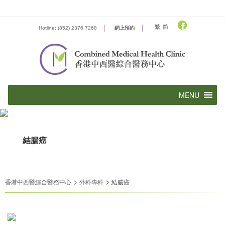
Skip
to
content
繁
简
Hotline: (852) 2376 7268
網上預約
結腸癌
>
>
香港中西醫綜合醫務中心
外科專科
結腸癌