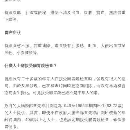
持續腹痛、肚瀉或便秘、排便不清及出血、腹脹、貧血、無故體重
下降等。
胃癌症狀
持續食慾不振、體重速降、進食後有肚脹感、吐血、大便出血或呈
黑色、小腹腫脹等。
什麼人士應接受腸胃鏡檢查？
曾經只有二十多歲的年青人在接受腸胃鏡檢查時，發現有很大的瘜
肉。由於及早發現，已在檢查時同時把瘜肉割除，而沒有再給機會
瘜肉產生變化。可見接受腸胃鏡已經不是中年人的事。
政府的大腸癌篩查先導計劃是為1946至1955年期間出生(63-72歲）
的人士提供。其實，即使不在政府大腸癌篩查先導計劃所覆蓋的年
齢範圍內，40歲以上之人士，也應該定期接受腸胃鏡檢查，確保腸
胃健康。