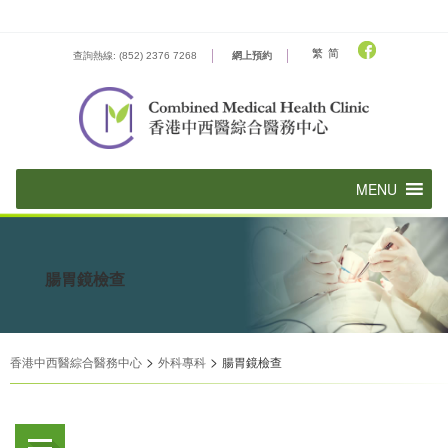
Skip
to
content
繁
简
查詢熱線: (852) 2376 7268
網上預約
腸胃鏡檢查
>
>
香港中西醫綜合醫務中心
外科專科
腸胃鏡檢查