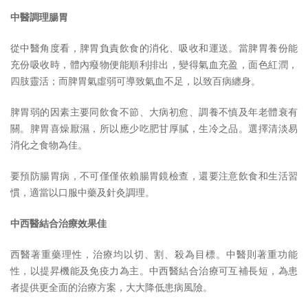
中醫調理腸胃
從中醫角度看，脾胃負責飲食的消化、吸收和運送。當脾胃養份能
充份吸收時，體內癈物便能順利排出，變得氣血充盈，面色紅潤，
四肢靈活；而脾胃氣虛弱可導致氣血不足，以致百病纏身。
脾胃弱的因素主要同飲食不節、大病初愈、調養不慎及年老體衰有
關。脾胃喜燥厭濕，所以應少吃肥甘厚膩，生冷之品。選擇清淡易
消化之食物為佳。
要預防腸胃病，不可僅僅依賴腸胃鏡檢查，還要注意飲食和生活習
慣，適當以口服中藥及針灸調理。
中西醫結合治療效果佳
西醫著重藥理性，治療均以切、割、殺為目標。中醫則著重功能
性，以提昇機能及免疫力為主。中西醫結合治療可互補長短，為患
者提供更全面的治療方案，大大降低患病風險。