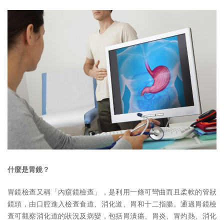
什麼是胃鏡？
胃鏡檢查又稱「內窺鏡檢查」，是利用一條可彎曲而且柔軟的管狀
鏡頭，由口腔進入檢查食道、消化道、胃和十二指腸。通過胃鏡檢
查可觀察消化道的狀況及病變，包括胃潰瘍、胃炎、胃灼熱、消化