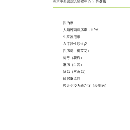
>
香港中西醫綜合醫務中心
性健康
性治療
人類乳頭瘤病毒（HPV）
生殖器疱疹
衣原體性尿道炎
性病疣（椰菜花）
梅毒（花柳）
淋病（白濁）
陰蝨（三角蝨）
解脲脲原體
後天免疫力缺乏症（愛滋病）