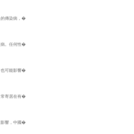
起的傳染病，�
疾病。任何性�
，也可能影響�
通常寄居在有�
想影響，中國�