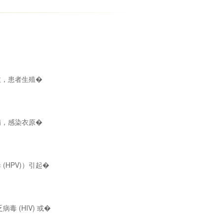
致，患者生殖�
病，感染衣原�
HPV)）引起�
毒 (HIV) 或�