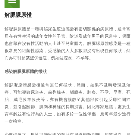
解脲脲原體
解脲脲原體是一種與泌尿生殖道感染有密切關係的病原體，通常寄
居在有性生活的成年女性的子宮、陰道及成年男子的尿道中，偶爾
也會藏在沒有性活動的人士甚至兒童體內。解脲脲原體感染是一種
很常見的細菌性感染，受感染的人大多數都沒有出現任何徵狀，然
而亦可引起某些併發症，例如盆腔炎、不孕等。
感染解脲脲原體的徵狀
解脲脲原體感染後通常無任何徵狀，然而，如果不及時發現及治
療，可能導致尿道炎、前列腺炎、腦膜炎、肺炎、不孕、早產、死
胎、絨毛膜羊膜炎等，亦有機會擴散至其他部位引起反應性關節
炎，並引起關節、肌肉和神經的長期損害。因此專家建議，處於生
育年齡並有性行為的人士，如有多於一位性伴侶，應每年最少進行
一次檢查。
少數情況下，男性可能出現的徵狀有尿道輕微刺痛、尿道出血、尿