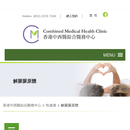
Skip
to
content
繁
简
Hotline: (852) 2376 7268
網上預約
解脲脲原體
>
>
香港中西醫綜合醫務中心
性健康
解脲脲原體