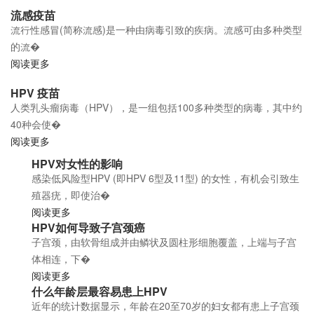
流感疫苗
流行性感冒(简称流感)是一种由病毒引致的疾病。流感可由多种类型
的流�
阅读更多
HPV 疫苗
人类乳头瘤病毒（HPV），是一组包括100多种类型的病毒，其中约
40种会使�
阅读更多
HPV对女性的影响
感染低风险型HPV (即HPV 6型及11型) 的女性，有机会引致生
殖器疣，即使治�
阅读更多
HPV如何导致子宫颈癌
子宫颈，由软骨组成并由鳞状及圆柱形细胞覆盖，上端与子宫
体相连，下�
阅读更多
什么年龄层最容易患上HPV
近年的统计数据显示，年龄在20至70岁的妇女都有患上子宫颈