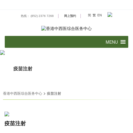
Skip
to
content
简
繁
EN
热线： (852) 2376 7268
网上预约
疫苗注射
>
香港中西医综合医务中心
疫苗注射
疫苗注射