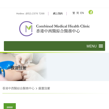
Skip
to
content
繁
简
EN
Hotline: (852) 2376 7268
網上預約
疫苗注射
>
香港中西醫綜合醫務中心
疫苗注射