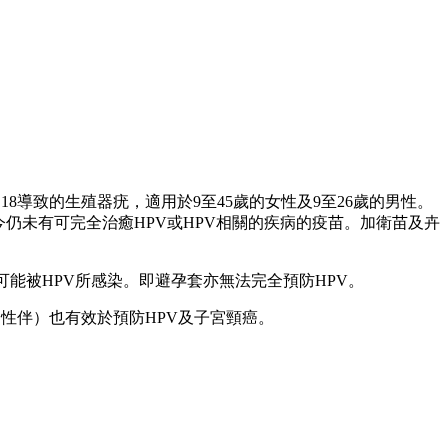
，16和18導致的生殖器疣，適用於9至45歲的女性及9至26歲的男性。
今仍未有可完全治癒HPV或HPV相關的疾病的疫苗。加衛苗及卉
能被HPV所感染。即避孕套亦無法完全預防HPV。
性伴）也有效於預防HPV及子宮頸癌。