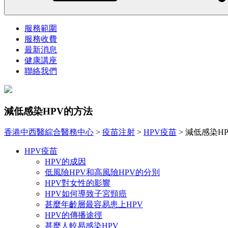
服務範圍
服務收費
最新消息
健康講座
聯絡我們
減低感染HPV的方法
香港中西醫綜合醫務中心
>
疫苗注射
>
HPV疫苗
>
減低感染H
HPV疫苗
HPV的成因
低風險HPV和高風險HPV的分別
HPV對女性的影響
HPV如何導致子宮頸癌
甚麼年齡層最容易患上HPV
HPV的傳播途徑
甚麼人較易感染HPV