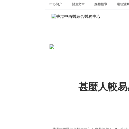
Skip
中心簡介
醫生文章
媒體報導
過往活
to
content
甚麼人較易
>
>
香港中西醫綜合醫務中心
疫苗注射
HPV疫苗