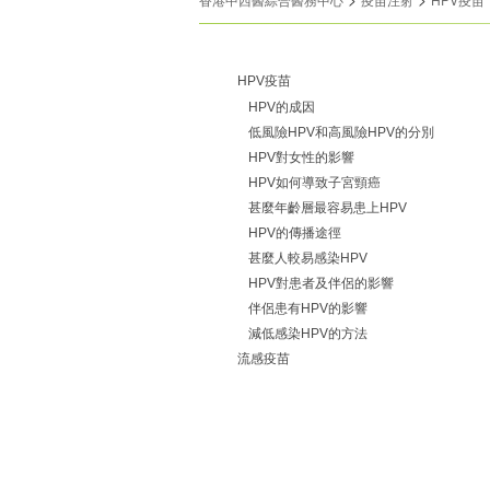
HPV疫苗
HPV的成因
低風險HPV和高風險HPV的分別
HPV對女性的影響
HPV如何導致子宮頸癌
甚麼年齡層最容易患上HPV
HPV的傳播途徑
甚麼人較易感染HPV
HPV對患者及伴侶的影響
伴侶患有HPV的影響
減低感染HPV的方法
流感疫苗