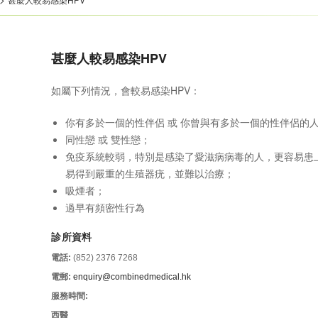
甚麼人較易感染HPV
如屬下列情況，會較易感染HPV：
你有多於一個的性伴侶 或 你曾與有多於一個的性伴侶的
同性戀 或 雙性戀；
免疫系統較弱，特別是感染了愛滋病病毒的人，更容易患
易得到嚴重的生殖器疣，並難以治療；
吸煙者；
過早有頻密性行為
診所資料
電話:
(852) 2376 7268
電郵:
enquiry@combinedmedical.hk
服務時間:
西醫